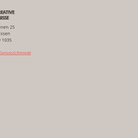
EATIVE
ISSE
unen 25
issen
9 1035
 GenussSchmiede