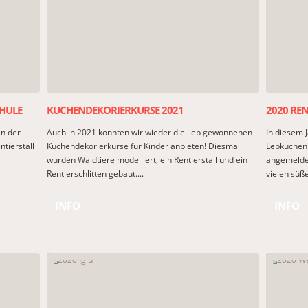
HULE
KUCHENDEKORIERKURSE 2021
2020 REN
en der
Auch in 2021 konnten wir wieder die lieb gewonnenen
In diesem J
tierstall
Kuchendekorierkurse für Kinder anbieten! Diesmal
Lebkuchen 
wurden Waldtiere modelliert, ein Rentierstall und ein
angemeldet
Rentierschlitten gebaut....
vielen süße
INFO
INFO