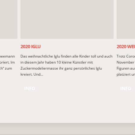
2020 IGLU
2020 WE
chneemann
Das weihnachtliche Iglu finden alle Kinder toll und auch
Trotz Coro
riert. Im
in diesem Jahr haben 10 kleine Künstler mit
November 2
ch“ zum
Zuckermodeliermasse ihr ganz persönliches Iglu
Figuren au
kreiert. Und...
platziert u
INFO
INFO