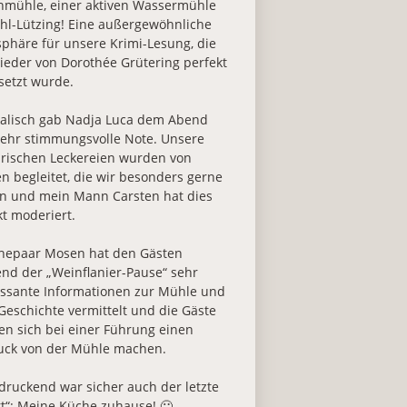
mühle, einer aktiven Wassermühle
ohl-Lützing! Eine außergewöhnliche
phäre für unsere Krimi-Lesung, die
ieder von Dorothée Grütering perfekt
etzt wurde.
alisch gab Nadja Luca dem Abend
sehr stimmungsvolle Note. Unsere
arischen Leckereien wurden von
n begleitet, die wir besonders gerne
en und mein Mann Carsten hat dies
kt moderiert.
hepaar Mosen hat den Gästen
nd der „Weinflanier-Pause“ sehr
essante Informationen zur Mühle und
 Geschichte vermittelt und die Gäste
en sich bei einer Führung einen
uck von der Mühle machen.
druckend war sicher auch der letzte
rt“: Meine Küche zuhause! 🙂