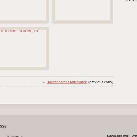
←
„Mörderisches Mittelalter“
(previous entry)
MOMENTE – CR