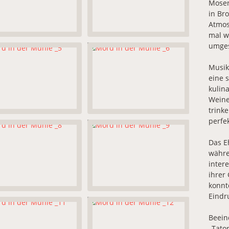
Mosen
in Br
Atmos
mal w
umges
Musik
eine 
kulin
Weine
trink
perfe
Das E
währe
inter
ihrer
konnt
Eindr
Beein
„Tato